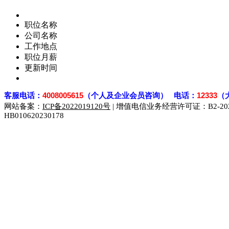
职位名称
公司名称
工作地点
职位月薪
更新时间
客
服电话：
4008005615
（个人及企业会员咨询） 电话：
12333
（
网站备案：
ICP备2022019120号
| 增值电信业务经营许可证：B2-2023
HB010620230178
929人才网
929招聘网
南方人才网
919人才网
939人才网
联合人才网
联合招聘网
888人才网
163人才网
163招聘网
同城招聘网
毕业生求职网
域名抢注网
招聘人才网
中国直聘网
直聘招聘网
人才网
武汉人才网
520人才网
28人才网