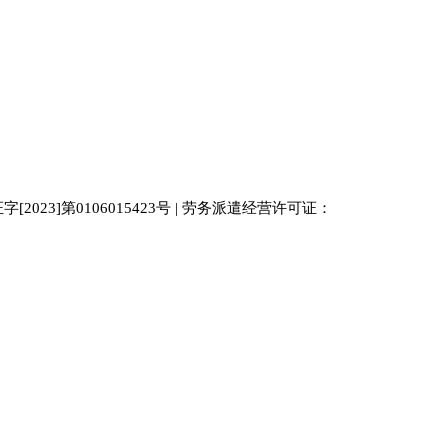
023]第0106015423号 | 劳务派遣经营许可证：
中国人才
人才网
南京人才网
929人才网站
招聘网
人力资源
百事通同城网
人才招聘网
52人才网
最新招聘
今日信息网
bossrcw
江苏人才网
人才网站大全
招聘网
购买友情链接