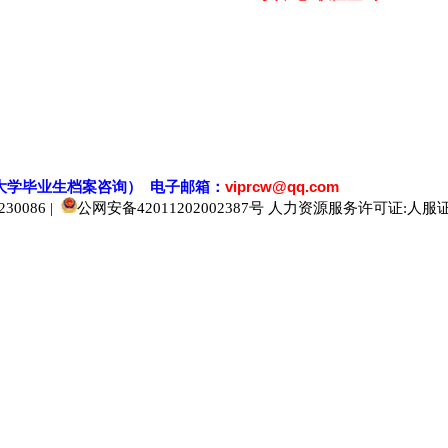
大学毕业生档案
咨
询） 电子邮箱：
viprcw@qq.com
0086 |
公网安备42011202002387号
人力资源服务许可证:人服证字[2
520人才
929人才
应届生人才网
中国人才网
985人才网
211人才网
1001人才网
1688人才网
中国人才招聘网
中国招聘网
boss招聘网
直聘人才网
最新招聘信息
最新求职简历
597招聘网
百网人才