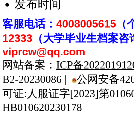
发布时间
客
服电话：
4008005615
（
12333
（大学毕业生档案
咨
viprcw@qq.com
网站备案：
ICP备20220191
B2-20230086 |
公网安备4201
可证:人服证字[2023]第010
HB010620230178
929人才网
929招聘网
南方人才网
919人才网
939人才网
520人才
92
联合人才网
联合招聘网
888人才网
163人才网
163招聘网
985人才网
21
同城招聘网
毕业生求职网
域名抢注网
招聘人才网
中国直聘网
中国人才招聘网
中