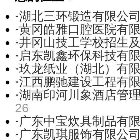
·
湖北三环锻造有限公
·
黄冈皓雅口腔医院有
·
井冈山技工学校招生
·
启东凯鑫环保科技有
·
玖龙纸业（湖北）有
·
江西鹏驰建设工程有
·
湖南印河川象酒店管
26
·
广东中宝炊具制品有
·
广东凯琪服饰有限公